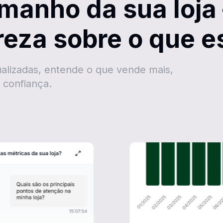
amanho da sua loja
areza sobre o que 
lizadas, entende o que vende mais,
 confiança.