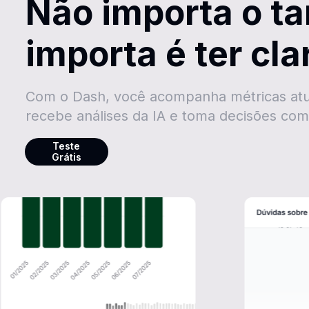
Não importa o t
importa é ter cl
Com o Dash, você acompanha métricas atua
recebe análises da IA e toma decisões com
Teste
Grátis