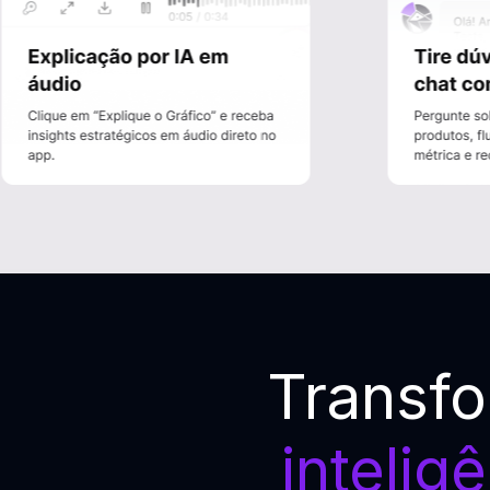
Transf
inteligê