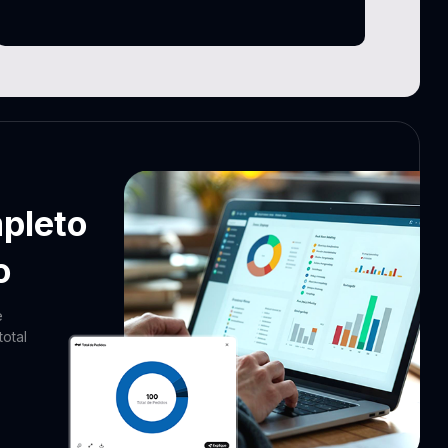
mpleto
o
e
total