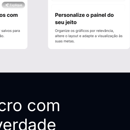
cro com
verdade