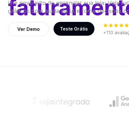
faturament
Um novo jeito de gerenciar sua loja: Veja t
gráficos com ajuda da IA e tome decisões c
Teste Grátis
Ver Demo
+110 avalia